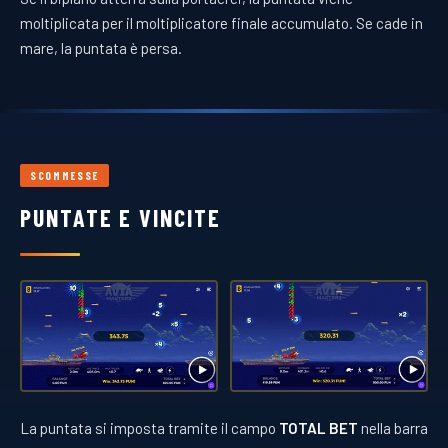
moltiplicata per il moltiplicatore finale accumulato. Se cade in
mare, la puntata è persa.
SCOMMESSE
PUNTATE E VINCITE
La puntata si imposta tramite il campo
TOTAL BET
nella barra