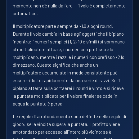
momento non c'è nulla da fare — il volo è completamente
automatico.
Il moltiplicatore parte sempre da ×1.0 a ogni round.
Durante il volo cambia in base agli oggetti che il biplano
incontra: i numeri semplici (1, 2, 10 e simili) si sommano
al moltiplicatore attuale, i numeri con prefisso × lo
moltiplicano, mentre i razzi e i numeri con prefisso /2 lo
dimezzano. Questo significa che anche un
moltiplicatore accumulato in modo consistente può
essere ridotto rapidamente da una serie di razzi. Se il
biplano atterra sulla portaerei il round è vinto e si riceve
la puntata moltiplicata per il valore finale; se cade in
acqua la puntata è persa.
Le regole di arrotondamento sono definite nelle regole di
gioco: se la vincita supera la puntata, il profitto viene
arrotondato per eccesso all'intero più vicino; se è