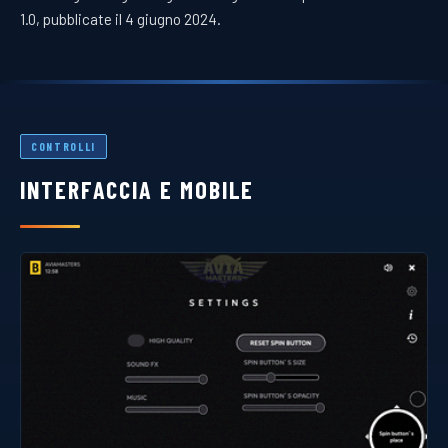
1.0, pubblicate il 4 giugno 2024.
CONTROLLI
INTERFACCIA E MOBILE