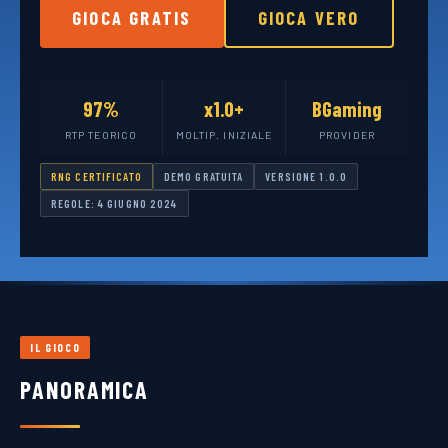
GIOCA VERO
GIOCA GRATIS
97%
x1.0+
BGaming
RTP TEORICO
MOLTIP. INIZIALE
PROVIDER
RNG CERTIFICATO
DEMO GRATUITA
VERSIONE 1.0.0
REGOLE: 4 GIUGNO 2024
IL GIOCO
PANORAMICA