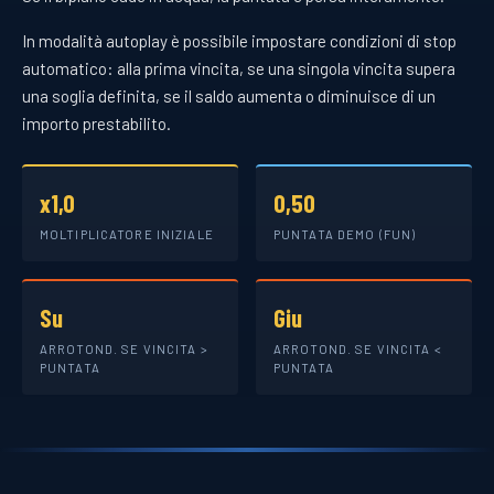
In modalità autoplay è possibile impostare condizioni di stop
automatico: alla prima vincita, se una singola vincita supera
una soglia definita, se il saldo aumenta o diminuisce di un
importo prestabilito.
x1,0
0,50
MOLTIPLICATORE INIZIALE
PUNTATA DEMO (FUN)
Su
Giu
ARROTOND. SE VINCITA >
ARROTOND. SE VINCITA <
PUNTATA
PUNTATA