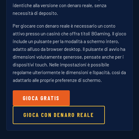
identiche alla versione con denaro reale, senza
necessità di deposito.
Per giocare con denaro reale è necessario un conto
attivo presso un casinò che offra titoli BGaming. Il gioco
include un pulsante per la modalità a schermo intero,
adatto all'uso da browser desktop. Il pulsante di avvio ha
dimensioni volutamente generose, pensate anche per i
dispositivi touch. Nelle impostazioni è possibile
regolarne ulteriormente le dimensioni e l'opacità, così da
adattarlo alle proprie preferenze di schermo.
GIOCA GRATIS
GIOCA CON DENARO REALE