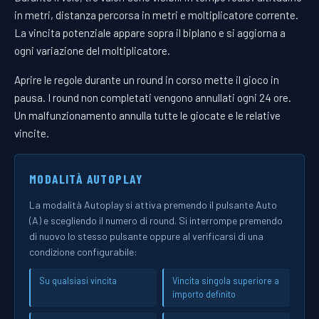
in metri, distanza percorsa in metri e moltiplicatore corrente.
La vincita potenziale appare sopra il biplano e si aggiorna a
ogni variazione del moltiplicatore.
Aprire le regole durante un round in corso mette il gioco in
pausa. I round non completati vengono annullati ogni 24 ore.
Un malfunzionamento annulla tutte le giocate e le relative
vincite.
MODALITÀ AUTOPLAY
La modalità Autoplay si attiva premendo il pulsante Auto
(A) e scegliendo il numero di round. Si interrompe premendo
di nuovo lo stesso pulsante oppure al verificarsi di una
condizione configurabile:
Su qualsiasi vincita
Vincita singola superiore a
importo definito