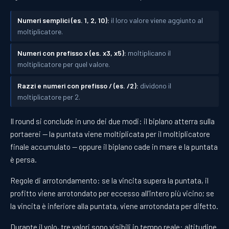
Numeri semplici (es. 1, 2, 10):
il loro valore viene aggiunto al
moltiplicatore.
Numeri con prefisso x (es. x3, x5):
moltiplicano il
moltiplicatore per quel valore.
Razzi e numeri con prefisso / (es. /2):
dividono il
moltiplicatore per 2.
Il round si conclude in uno dei due modi: il biplano atterra sulla
portaerei — la puntata viene moltiplicata per il moltiplicatore
finale accumulato — oppure il biplano cade in mare e la puntata
è persa.
Regole di arrotondamento: se la vincita supera la puntata, il
profitto viene arrotondato per eccesso all'intero più vicino; se
la vincita è inferiore alla puntata, viene arrotondata per difetto.
Durante il volo, tre valori sono visibili in tempo reale: altitudine