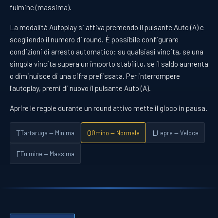
fulmine (massima).
La modalità Autoplay si attiva premendo il pulsante Auto (A) e
scegliendo il numero di round. È possibile configurare
condizioni di arresto automatico: su qualsiasi vincita, se una
singola vincita supera un importo stabilito, se il saldo aumenta
o diminuisce di una cifra prefissata. Per interrompere
l'autoplay, premi di nuovo il pulsante Auto (A).
Aprire le regole durante un round attivo mette il gioco in pausa.
T
O
L
Tartaruga — Minima
Omino — Normale
Lepre — Veloce
F
Fulmine — Massima